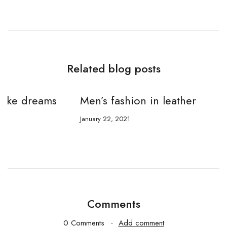
Related blog posts
Men’s fashion in leather
A
c
January 22, 2021
Ja
Comments
0 Comments
Add comment