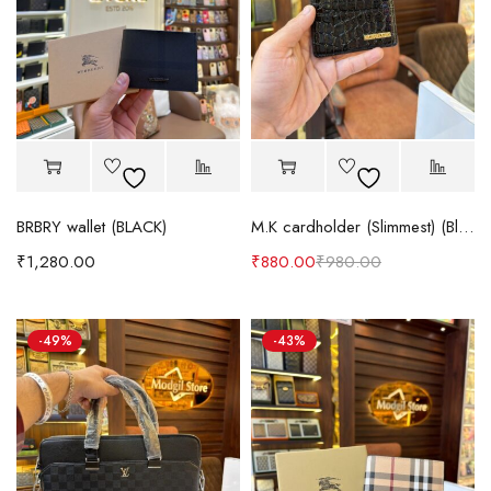
BRBRY wallet (BLACK)
M.K cardholder (Slimmest) (Black)
₹
1,280.00
₹
880.00
₹
980.00
-49%
-43%