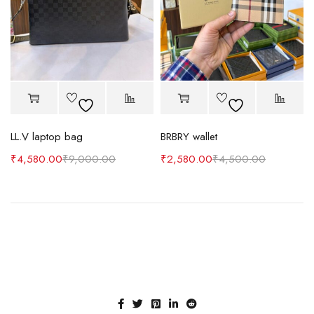
LL.V laptop bag
BRBRY wallet
₹
4,580.00
₹
9,000.00
₹
2,580.00
₹
4,500.00
A team of designers
that make dreams
come true